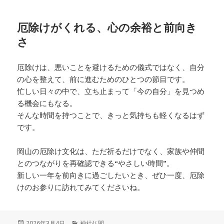
厄除けがくれる、心の余裕と前向き
さ
厄除けは、悪いことを避けるための儀式ではなく、自分
の心を整えて、前に進むためのひとつの節目です。
忙しい日々の中で、立ち止まって「今の自分」を見つめ
る機会にもなる。
そんな時間を持つことで、きっと気持ちも軽くなるはず
です。
岡山の厄除け文化は、ただ祈るだけでなく、家族や仲間
とのつながりを再確認できる“やさしい時間”。
新しい一年を前向きに過ごしたいとき、ぜひ一度、厄除
けのお参りに訪れてみてくださいね。
投
カ
2026年3月4日
神社仏閣