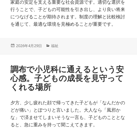
家庭の安定を支える重要な社会資源です。適切な選択を
行うことで、子どもの可能性を引き出し、より良い将来
につなげることが期待されます。制度の理解と比較検討
を通じて、最適な環境を見極めることが重要です。
投
カ
2026年4月29日
福祉
稿
テ
日:
ゴ
リ
調布で小児科に通えるという安
ー
心感。子どもの成長を見守って
くれる場所
夕方、少し疲れた顔で帰ってきた子どもが「なんだかの
どが痛い」とぽつりと言いました。大人なら「風邪か
な」で済ませてしまいそうな一言も、子どものこととな
ると、急に重みを持って聞こえてきます。