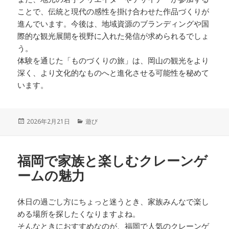
ことで、伝統と現代の感性を掛け合わせた作品づくりが
進んでいます。今後は、地域資源のブランディングや国
際的な観光展開を視野に入れた発信が求められるでしょ
う。
体験を通じた「ものづくりの旅」は、岡山の観光をより
深く、より文化的なものへと進化させる可能性を秘めて
います。
投
カ
2026年2月21日
遊び
稿
テ
日:
ゴ
リ
福岡で家族と楽しむクレーンゲ
ー
ームの魅力
休日の過ごし方にちょっと迷うとき、家族みんなで楽し
める場所を探したくなりますよね。
そんなときにおすすめなのが、
福岡で人気のクレーンゲ