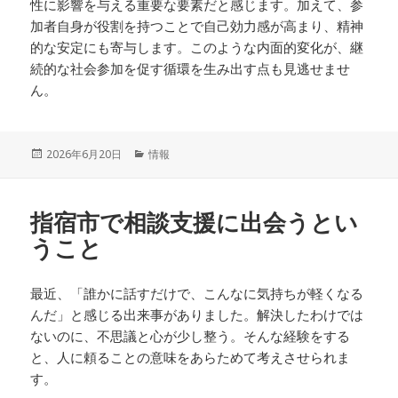
性に影響を与える重要な要素だと感じます。加えて、参
加者自身が役割を持つことで自己効力感が高まり、精神
的な安定にも寄与します。このような内面的変化が、継
続的な社会参加を促す循環を生み出す点も見逃せませ
ん。
投
カ
2026年6月20日
情報
稿
テ
日:
ゴ
リ
指宿市で相談支援に出会うとい
ー
うこと
最近、「誰かに話すだけで、こんなに気持ちが軽くなる
んだ」と感じる出来事がありました。解決したわけでは
ないのに、不思議と心が少し整う。そんな経験をする
と、人に頼ることの意味をあらためて考えさせられま
す。