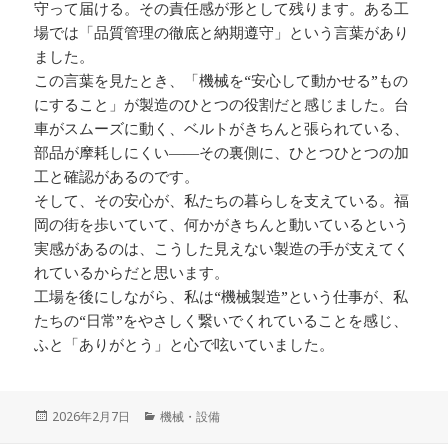
守って届ける。その責任感が形として残ります。ある工
場では「品質管理の徹底と納期遵守」という言葉があり
ました。
この言葉を見たとき、「機械を“安心して動かせる”もの
にすること」が製造のひとつの役割だと感じました。台
車がスムーズに動く、ベルトがきちんと張られている、
部品が摩耗しにくい――その裏側に、ひとつひとつの加
工と確認があるのです。
そして、その安心が、私たちの暮らしを支えている。福
岡の街を歩いていて、何かがきちんと動いているという
実感があるのは、こうした見えない製造の手が支えてく
れているからだと思います。
工場を後にしながら、私は“機械製造”という仕事が、私
たちの“日常”をやさしく繋いでくれていることを感じ、
ふと「ありがとう」と心で呟いていました。
投
カ
2026年2月7日
機械・設備
稿
テ