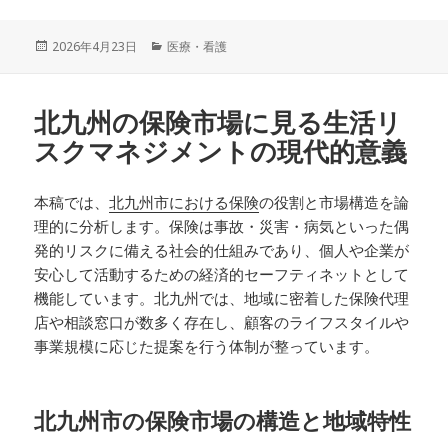
投
カ
2026年4月23日
医療・看護
稿
テ
日:
ゴ
リ
北九州の保険市場に見る生活リ
ー
スクマネジメントの現代的意義
本稿では、
北九州市における保険
の役割と市場構造を論
理的に分析します。保険は事故・災害・病気といった偶
発的リスクに備える社会的仕組みであり、個人や企業が
安心して活動するための経済的セーフティネットとして
機能しています。北九州では、地域に密着した保険代理
店や相談窓口が数多く存在し、顧客のライフスタイルや
事業規模に応じた提案を行う体制が整っています。
北九州市の保険市場の構造と地域特性