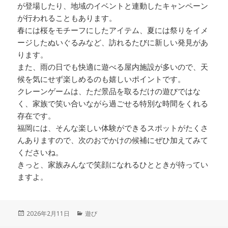
が登場したり、地域のイベントと連動したキャンペーン
が行われることもあります。
春には桜をモチーフにしたアイテム、夏には祭りをイメ
ージしたぬいぐるみなど、訪れるたびに新しい発見があ
ります。
また、雨の日でも快適に遊べる屋内施設が多いので、天
候を気にせず楽しめるのも嬉しいポイントです。
クレーンゲームは、ただ景品を取るだけの遊びではな
く、家族で笑い合いながら過ごせる特別な時間をくれる
存在です。
福岡には、そんな楽しい体験ができるスポットがたくさ
んありますので、次のおでかけの候補にぜひ加えてみて
くださいね。
きっと、家族みんなで笑顔になれるひとときが待ってい
ますよ。
投
カ
2026年2月11日
遊び
稿
テ