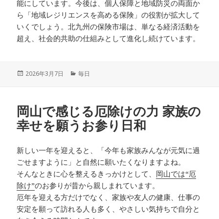
能にしています。今後は、個人保障と地域防災の両面か
ら「地域レジリエンスを高める保険」の役割が拡大して
いくでしょう。北九州の保険市場は、単なる経済活動を
超え、社会的共助の仕組みとして進化し続けています。
投
カ
2026年3月7日
毎日
稿
テ
日:
ゴ
リ
岡山で感じる厄除けの力 家族の
ー
幸せを願うお参り日和
新しい一年を迎えると、「今年も家族みんなが元気に過
ごせますように」と自然に願いたくなりますよね。
そんなときに心を整えるきっかけとして、
岡山では“厄
除け”
のお参りが昔から親しまれています。
厄年を迎える方だけでなく、家族や友人の健康、仕事の
安定を願って訪れる人も多く、やさしい気持ちで自分と