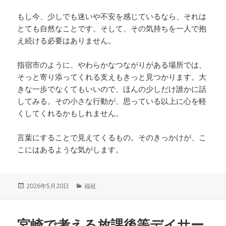
もし今、少しでも迷いや不安を感じているなら、それは
とても自然なことです。そして、その気持ちを一人で抱
え続ける必要はありません。
指宿市のように、やわらかなつながりがある場所では、
そっと寄り添ってくれる支えもきっと見つかります。大
きな一歩でなくてもいいので、ほんの少しだけ誰かに話
してみる。その小さな行動が、思っている以上に心を軽
くしてくれるかもしれません。
言葉にすることで見えてくるもの。そのきっかけが、こ
こにはあるような気がします。
投
カ
2026年5月20日
福祉
稿
テ
日:
ゴ
リ
宮崎で考える放課後等デイサー
ー