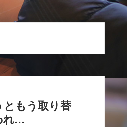
うともう取り替
われ…