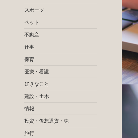
スポーツ
ペット
不動産
仕事
保育
医療・看護
好きなこと
建設・土木
情報
投資・仮想通貨・株
旅行