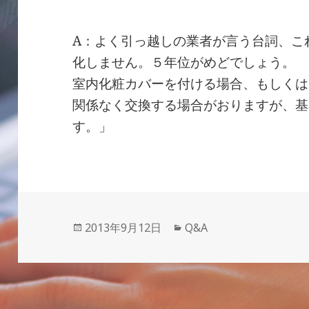
A：よく引っ越しの業者が言う台詞、こ
化しません。５年位がめどでしょう。
室内化粧カバーを付ける場合、もしくは
関係なく交換する場合がおりますが、基
す。」
投
カ
2013年9月12日
Q&A
稿
テ
日:
ゴ
リ
ー