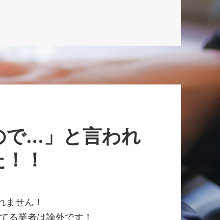
ので…」と言われ
た！！
れません！
てる業者は論外です！