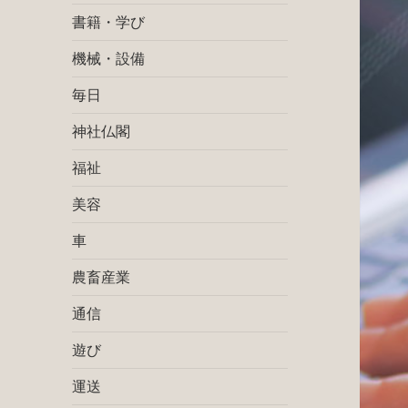
書籍・学び
機械・設備
毎日
神社仏閣
福祉
美容
車
農畜産業
通信
遊び
運送