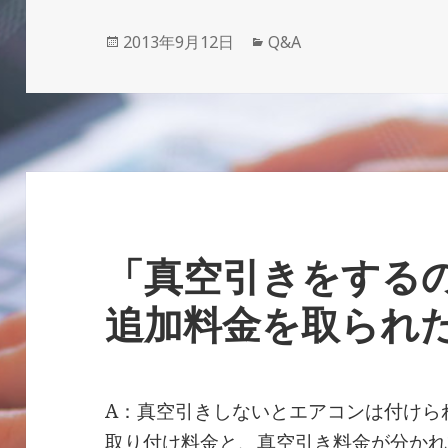
投
カ
2013年9月12日
Q&A
稿
テ
日:
ゴ
リ
ー
「真空引きをする
追加料金を取られ
A：真空引きしないとエアコンは付けら
取り付け料金と、真空引き料金が分かれ