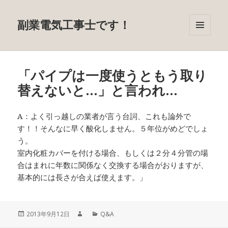
副業電気工事士です！
メニュ
ーとウ
ィジェ
ット
「パイプは一度使うともう取り
替えないと…」と言われ…
A：よく引っ越しの業者が言う台詞、これも論外で
す！！そんなに早く酸化しません。５年位がめどでしょ
う。
室内化粧カバーを付ける場合、もしくは２分４分管の場
合はまれに年数に関係なく交換する場合がおりますが、
基本的には長さが合えば使えます。」
投
カ
2013年9月12日
Q&A
稿
テ