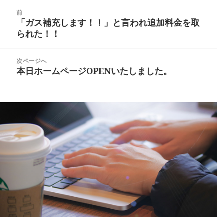
日:
ゴ
投
リ
前
稿
「ガス補充します！！」と言われ追加料金を取
ー
前
ナ
られた！！
の
ビ
投
ゲ
稿:
次ページへ
ー
本日ホームページOPENいたしました。
次
シ
の
ョ
投
ン
稿: