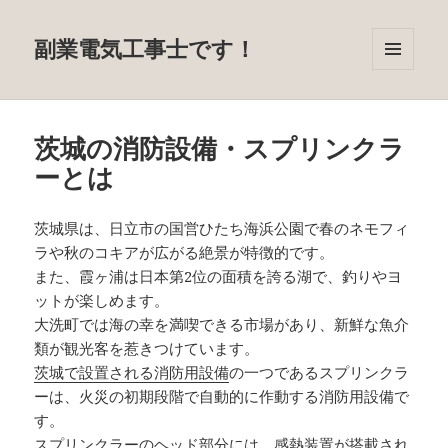
副業電気工事士です！
メニュ
ーとウ
ィジェ
ット
茨城の消防設備・スプリンクラ
ーとは
茨城県は、日立市の国営ひたち海浜公園で春のネモフィ
ラや秋のコキアが広がる絶景が特徴的です。
また、霞ヶ浦は日本第2位の面積を誇る湖で、釣りやヨ
ットが楽しめます。
大洗町では海の幸を満喫できる市場があり、新鮮な魚介
類が観光客を惹きつけています。
茨城で設置される消防用設備
の一つであるスプリンクラ
ーは、火災の初期段階で自動的に作動する消防用設備で
す。
スプリンクラーのヘッド部分には、感熱装置が搭載され