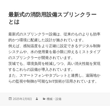
最新式の消防用設備スプリンクラー
とは
最新式のスプリンクラー設備は、従来のものよりも効率
的かつ環境に配慮した設計が施されています。
例えば、感知温度をより正確に設定できるデジタル制御
システムや、水の使用量を最小限に抑えるミストタイプ
のスプリンクラーが開発されています。
茨城でも、環境負荷を軽減しつつ、高い消火性能を実現
するこれらの設備が導入されています。
また、スマートフォンやタブレットと連携し、遠隔地か
らの監視や制御が可能なIoT技術が活用されています。
投
カ
2025年2月8日
機械・設備
稿
テ
日:
ゴ
投