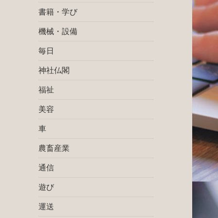
書籍・学び
機械・設備
毎日
神社仏閣
福祉
美容
車
農畜産業
通信
遊び
運送