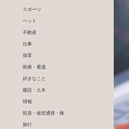
スポーツ
ペット
不動産
仕事
保育
医療・看護
好きなこと
建設・土木
情報
投資・仮想通貨・株
旅行