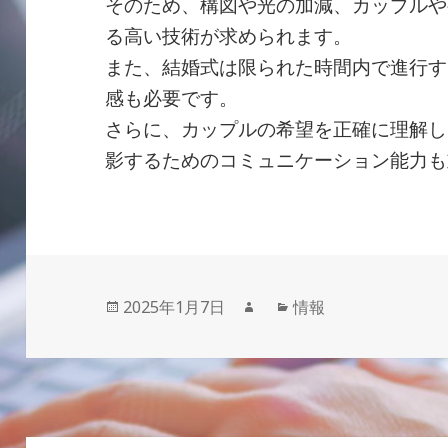
そのため、構図や光の加減、カップルや
る高い技術が求められます。
また、結婚式は限られた時間内で進行す
感も必要です。
さらに、カップルの希望を正確に理解し
影するためのコミュニケーション能力も
投
カ
2025年1月7日
情報
稿
テ
日:
ゴ
リ
ー